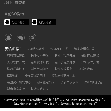
项目进度查询
售前QQ咨询
QQ沟通
QQ沟通
友情链接：
深圳精锐软件
深圳APP开发
深圳小程序开发
深圳网站建设
长沙APP开发
长沙小程序开发
长沙网站建设
长沙软件开发
惠州软件开发
惠州小程序开发
深圳软件开发
株洲联华链条
湖南学园印务
长沙家政服务
环球农商网
精锐软件
小友哥域名回收
精锐软件研发中心
联盟实业研发中心
湖南鑫冠公司
长沙中泰家政
佛山轩德门窗
湖南中泰家政
长沙家政公司
Copyright© 2018-2026 深圳精锐软件技术有限公司 All Rights Reserved.
ICP备案号：
粤ICP备2026024805号-2
公安备案号：粤公网安备44030002011904号