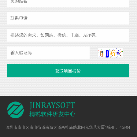
深圳市南山区南山街道南海大道西桂庙路北阳光华艺大厦1栋4F、4G-04