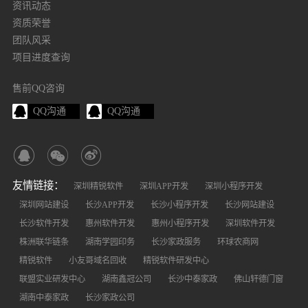
资讯动态
资质荣誉
团队风采
项目进度查询
售前QQ咨询
QQ沟通
QQ沟通
友情链接：
深圳精锐软件
深圳APP开发
深圳小程序开发
深圳网站建设
长沙APP开发
长沙小程序开发
长沙网站建设
长沙软件开发
惠州软件开发
惠州小程序开发
深圳软件开发
株洲联华链条
湖南学园印务
长沙家政服务
环球农商网
精锐软件
小友哥域名回收
精锐软件研发中心
联盟实业研发中心
湖南鑫冠公司
长沙中泰家政
佛山轩德门窗
湖南中泰家政
长沙家政公司