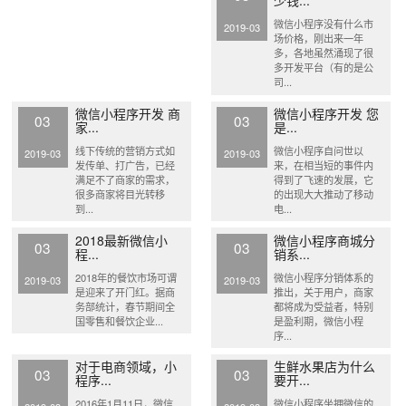
少钱...
微信小程序没有什么市
2019-03
场价格，刚出来一年
多，各地虽然涌现了很
多开发平台（有的是公
司...
微信小程序开发 商
微信小程序开发 您
03
03
家...
是...
线下传统的营销方式如
微信小程序自问世以
2019-03
2019-03
发传单、打广告，已经
来，在相当短的事件内
满足不了商家的需求，
得到了飞速的发展，它
很多商家将目光转移
的出现大大推动了移动
到...
电...
2018最新微信小
微信小程序商城分
03
03
程...
销系...
2018年的餐饮市场可谓
微信小程序分销体系的
2019-03
2019-03
是迎来了开门红。据商
推出，关于用户，商家
务部统计，春节期间全
都将成为受益者，特别
国零售和餐饮企业...
是盈利期，微信小程
序...
对于电商领域，小
生鲜水果店为什么
03
03
程序...
要开...
2016年1月11日，微信
微信小程序坐拥微信的