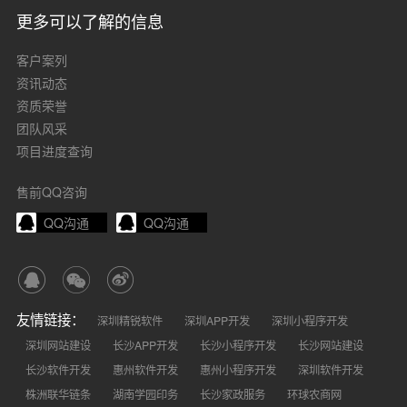
更多可以了解的信息
客户案列
资讯动态
资质荣誉
团队风采
项目进度查询
售前QQ咨询
QQ沟通
QQ沟通
友情链接：
深圳精锐软件
深圳APP开发
深圳小程序开发
深圳网站建设
长沙APP开发
长沙小程序开发
长沙网站建设
长沙软件开发
惠州软件开发
惠州小程序开发
深圳软件开发
株洲联华链条
湖南学园印务
长沙家政服务
环球农商网