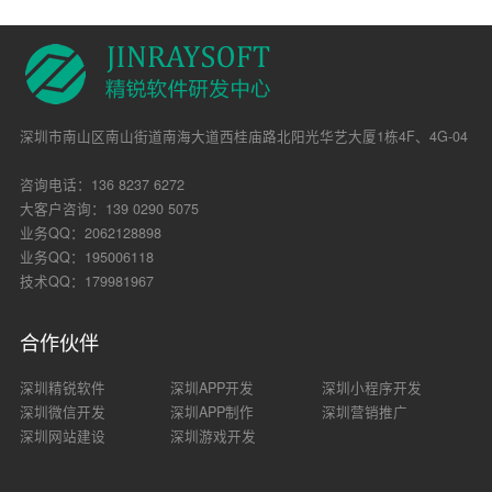
深圳市南山区南山街道南海大道西桂庙路北阳光华艺大厦1栋4F、4G-04
咨询电话：136 8237 6272
大客户咨询：139 0290 5075
业务QQ：2062128898
业务QQ：195006118
技术QQ：179981967
合作伙伴
深圳精锐软件
深圳APP开发
深圳小程序开发
深圳微信开发
深圳APP制作
深圳营销推广
深圳网站建设
深圳游戏开发