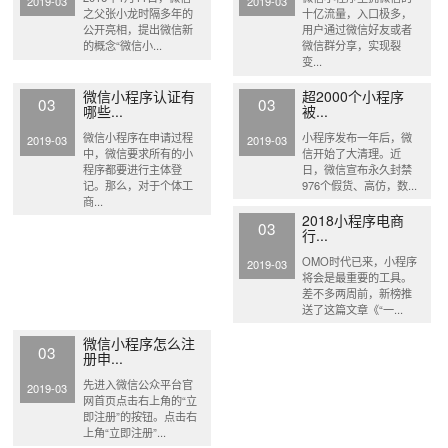
2019-03
2019-03
之父张小龙时隔多年的
十亿流量，入口极多，
公开亮相，提出微信新
用户通过微信好友或者
的概念“微信小...
微信群分享，实现裂
变...
微信小程序认证有
超2000个小程序
03
03
哪些...
被...
微信小程序在申请过程
小程序发布一年后，微
2019-03
2019-03
中，微信要求所有的小
信开始了大清理。近
程序都要进行主体登
日，微信宣布永久封禁
记。那么，对于个体工
976个假货、高仿，数...
商...
2018小程序电商
03
行...
OMO时代已来，小程序
2019-03
将会是最重要的工具。
差不多两周前，新榜推
送了这篇文章《“一...
微信小程序怎么注
03
册申...
先进入微信公众平台官
2019-03
网首页点击右上角的“立
即注册”的按钮。点击右
上角“立即注册”...