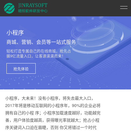
小程序
商城、营销、会员等一站式服务
轻松打造专属自己的在线商城，抢先占
据9亿流量入口，让客源滚滚而来！
抢先体验
小程序，大未来！没有小程序，将失去最大入口，
2017年将是移动互联网的小程序年，90%的企业必将
拥有自己的小程 序；小程序加载速度越好，功能越完
善，用户体验度越高，获得曝光率就越大；抢占小程
序关键词入口迫在眉睫，否则 你又将错过一个时代