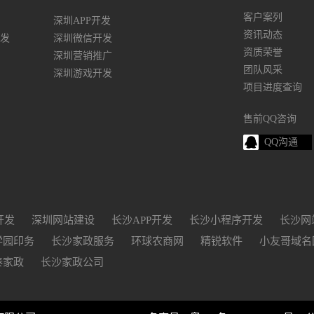
客户案列
深圳APP开发
资讯动态
发
深圳微信开发
资质荣誉
深圳营销推广
团队风采
深圳游戏开发
项目进度查询
售前QQ咨询
QQ沟通
开发
深圳网站建设
长沙APP开发
长沙小程序开发
长沙网
学园印务
长沙家政服务
环球农商网
精锐软件
小友哥域名
泰家政
长沙家政公司