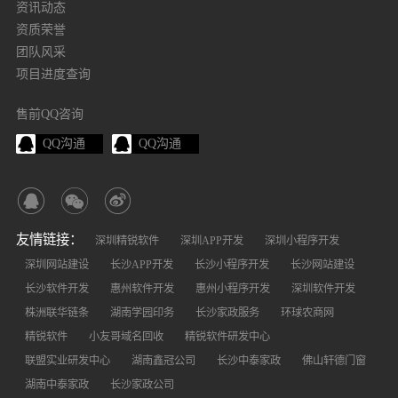
资讯动态
资质荣誉
团队风采
项目进度查询
售前QQ咨询
QQ沟通
QQ沟通
友情链接：
深圳精锐软件
深圳APP开发
深圳小程序开发
深圳网站建设
长沙APP开发
长沙小程序开发
长沙网站建设
长沙软件开发
惠州软件开发
惠州小程序开发
深圳软件开发
株洲联华链条
湖南学园印务
长沙家政服务
环球农商网
精锐软件
小友哥域名回收
精锐软件研发中心
联盟实业研发中心
湖南鑫冠公司
长沙中泰家政
佛山轩德门窗
湖南中泰家政
长沙家政公司