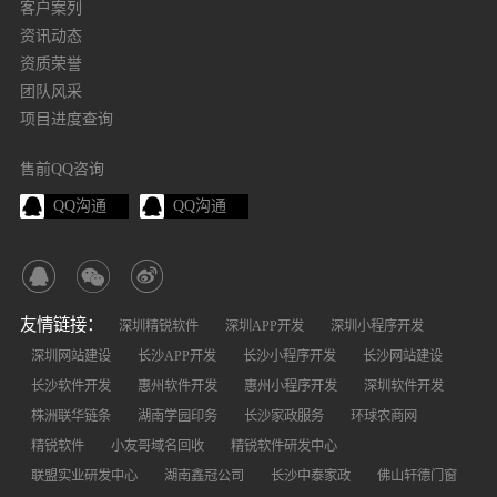
客户案列
资讯动态
资质荣誉
团队风采
项目进度查询
售前QQ咨询
QQ沟通
QQ沟通
友情链接：
深圳精锐软件
深圳APP开发
深圳小程序开发
深圳网站建设
长沙APP开发
长沙小程序开发
长沙网站建设
长沙软件开发
惠州软件开发
惠州小程序开发
深圳软件开发
株洲联华链条
湖南学园印务
长沙家政服务
环球农商网
精锐软件
小友哥域名回收
精锐软件研发中心
联盟实业研发中心
湖南鑫冠公司
长沙中泰家政
佛山轩德门窗