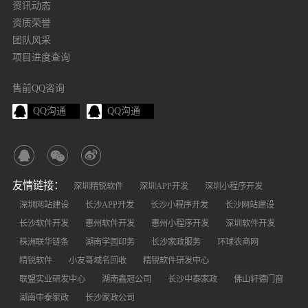
资讯动态
资质荣誉
团队风采
项目进度查询
售前QQ咨询
QQ沟通
QQ沟通
友情链接：
深圳精锐软件
深圳APP开发
深圳小程序开发
深圳网站建设
长沙APP开发
长沙小程序开发
长沙网站建设
长沙软件开发
惠州软件开发
惠州小程序开发
深圳软件开发
株洲联华链条
湖南学园印务
长沙家政服务
环球农商网
精锐软件
小友哥域名回收
精锐软件研发中心
联盟实业研发中心
湖南鑫冠公司
长沙中泰家政
佛山轩德门窗
湖南中泰家政
长沙家政公司