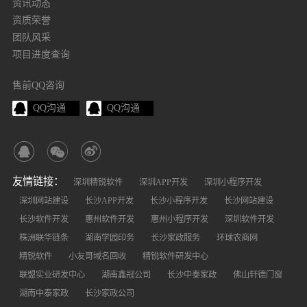
资讯动态
资质荣誉
团队风采
项目进度查询
售前QQ咨询
QQ沟通
QQ沟通
友情链接：
深圳精锐软件
深圳APP开发
深圳小程序开发
深圳网站建设
长沙APP开发
长沙小程序开发
长沙网站建设
长沙软件开发
惠州软件开发
惠州小程序开发
深圳软件开发
株洲联华链条
湖南学园印务
长沙家政服务
环球农商网
精锐软件
小友哥域名回收
精锐软件研发中心
联盟实业研发中心
湖南鑫冠公司
长沙中泰家政
佛山轩德门窗
湖南中泰家政
长沙家政公司